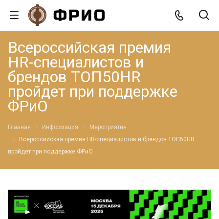
Всероссийская премия
HR-специалистов и
брендов ТОП50HR
пройдет при поддержке
ФРиО
Главная
Информация
Мероприятия
Всероссийская премия HR-специалистов и брендов ТОП50HR
пройдет при поддержке ФРиО